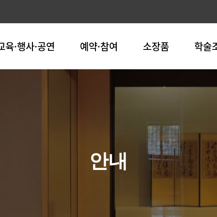
교육·행사·공연
예약·참여
소장품
학술
안내