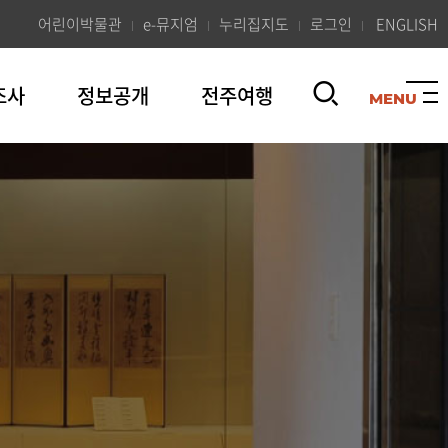
어린이박물관
e-뮤지엄
누리집지도
로그인
ENGLISH
조사
정보공개
전주여행
검
색
열
기