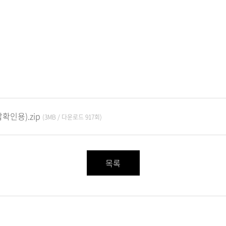
인용).zip
(3MB / 다운로드 917회)
목록