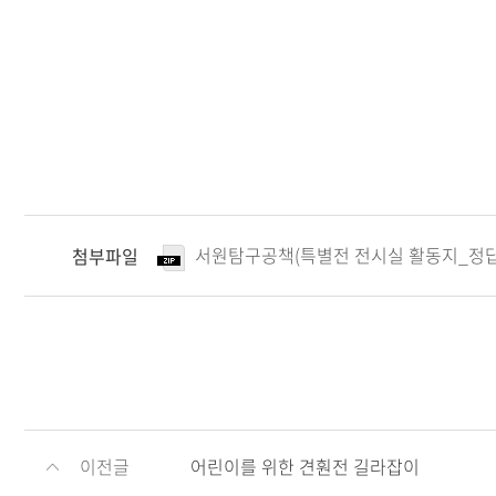
서원탐구공책(특별전 전시실 활동지_정답확
첨부파일
이전글
어린이를 위한 견훤전 길라잡이