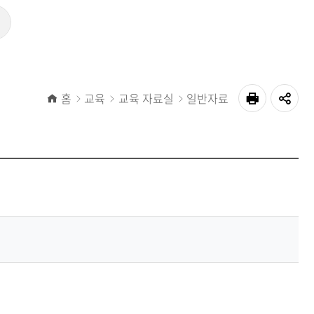
홈
교육
교육 자료실
일반자료
공
인쇄
유
하
기