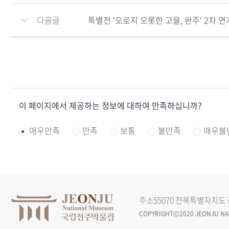
다음글
특별전 '오로지 오롯한 고을, 완주' 2차 
콘
이 페이지에서 제공하는 정보에 대하여 만족하십니까?
텐
츠
매우만족
만족
보통
불만족
매우불
만
족
도
조
사
주소
55070 전북특별자치도 
COPYRIGHTⒸ2020 JEONJU NAT