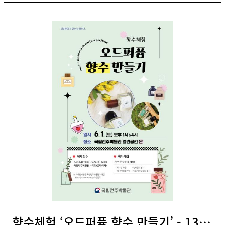
검
색
색
어
입
력
향수체험 ‘오드퍼퓸 향수 만들기’ - 13시(성인)