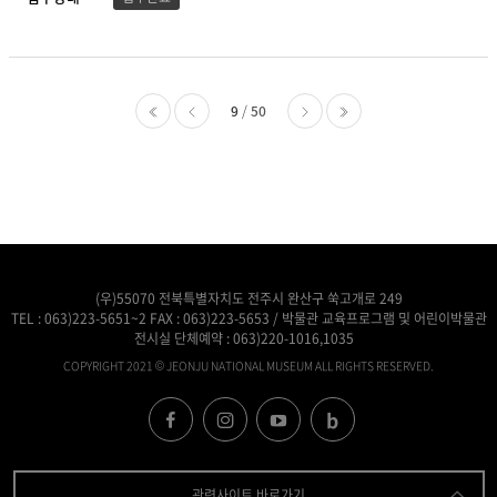
9
50
처음
이전
다음
마지막
(우)55070 전북특별자치도 전주시 완산구 쑥고개로 249
TEL :
063)223-5651~2
FAX : 063)223-5653 / 박물관 교육프로그램 및 어린이박물관
전시실 단체예약 :
063)220-1016,1035
COPYRIGHT 2021 © JEONJU NATIONAL MUSEUM ALL RIGHTS RESERVED.
관련사이트 바로가기