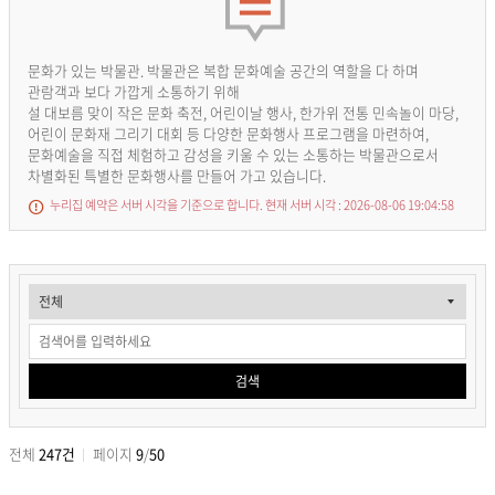
문화가 있는 박물관. 박물관은 복합 문화예술 공간의 역할을 다 하며
관람객과 보다 가깝게 소통하기 위해
설 대보름 맞이 작은 문화 축전, 어린이날 행사, 한가위 전통 민속놀이 마당,
어린이 문화재 그리기 대회 등 다양한 문화행사 프로그램을 마련하여,
문화예술을 직접 체험하고 감성을 키울 수 있는 소통하는 박물관으로서
차별화된 특별한 문화행사를 만들어 가고 있습니다.
누리집 예약은 서버 시각을 기준으로 합니다.
현재 서버 시각 :
2026-08-06 19:04:59
교
교
육
육
프
프
검색
로
로
그
그
전체
247건
페이지
9
/
50
램
램
검