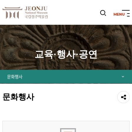
검
색
열
기
교육·행사·공연
문화행사
문화행사
공유
하기