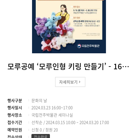
모루공예 ‘모루인형 키링 만들기’ - 16시(청소년 및 성인)
자세히보기
행사구분
문화의 날
행사일시
2024.03.23 16:00~17:00
행사장소
국립전주박물관 세미나실
접수기간
선착순 / 2024.03.15 10:00 ~ 2024.03.20 17:00
예약인원
신청 0
/
정원 20
접수상태
접수완료