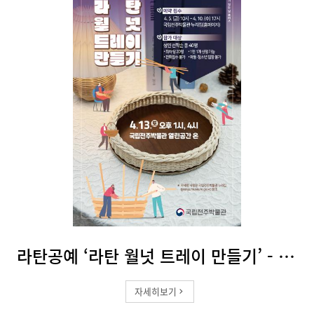
라탄공예 ‘라탄 월넛 트레이 만들기’ - 13시(성인)
자세히보기