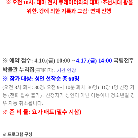
※
오전
시
테마 전시 큐레이터와의 대화
조선시대 왕을
10
:
‘
위한
왕에 의한 기록과 그림
연계 진행
,
’
※
예약 접수
금
금
국립전주
: 4.10.(
) 10:00 ~
4.17.(
) 14:00
박물관 누리집
홈페이지
(
)
: 기간 연장
※
참가 대상
성인 선착순 총
명
:
60
오전
시 회차
명
오전
시
분 회차
명
당
명 신청 가
(
8
: 30
/
9
10
: 30
) ID
1
능
전화 접수 불가
신청자가 성인이 아닌 아동이나 청소년일 경
(
) -
우 자동 취소됩니다
.
※
준 비 물
요가 매트(필수 지참)
:
※
프로그램 구성