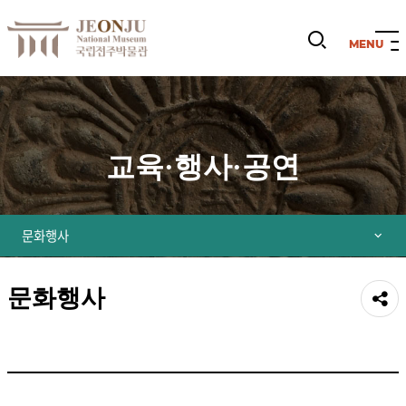
검
색
열
기
교육·행사·공연
문화행사
문화행사
공유
하기