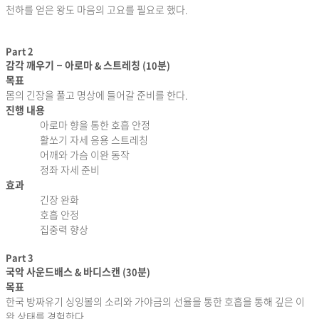
천하를 얻은 왕도 마음의 고요를 필요로 했다
.
Part 2
감각 깨우기
–
아로마
스트레칭
분
&
(10
)
목표
몸의 긴장을 풀고 명상에 들어갈 준비를 한다
.
진행 내용
아로마 향을 통한 호흡 안정
활쏘기 자세 응용 스트레칭
어깨와 가슴 이완 동작
정좌 자세 준비
효과
긴장 완화
호흡 안정
집중력 향상
Part 3
국악 사운드배스
바디스캔
분
&
(30
)
목표
한국 방짜유기 싱잉볼의 소리와 가야금의 선율을 통한 호흡을 통해 깊은 이
완 상태를 경험한다
.