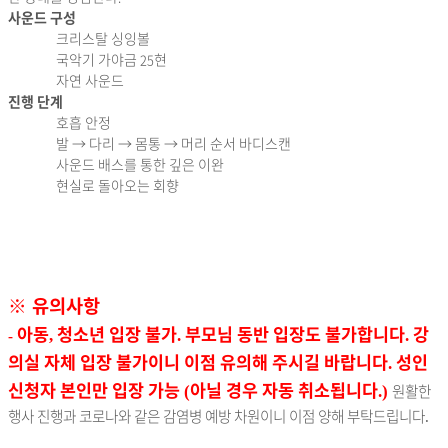
사운드 구성
크리스탈 싱잉볼
국악기 가야금
현
25
자연 사운드
진행 단계
호흡 안정
발
→
다리
→
몸통
→
머리 순서 바디스캔
사운드 배스를 통한 깊은 이완
현실로 돌아오는 회향
※
유의사항
아동
청소년 입장 불가
부모님 동반 입장도 불가합니다
강
,
.
.
-
의실 자체 입장 불가이니 이점 유의해 주시길 바랍니다
성인
.
신청자 본인만 입장 가능
아닐 경우 자동 취소됩니다
원활한
(
.)
행사 진행과 코로나와 같은 감염병 예방 차원이니 이점 양해 부탁드립니다
.