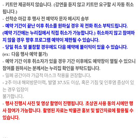
키트만 제공하지 않습니다
강연을 듣지 않고 키트만 요구할 시 자동 취소
-
. (
됩니다
.)
선착순 마감 후 행사 전 예약자 문자 메시지 송부
-
예약 기간이 끝난 이후 취소를 원하실 경우 꼭 전화 취소 부탁드립니다
-
.
예약 기간에는 누리집에서 직접 취소가 가능합니다
취소하지 않고 참여하
(
.)
지 않을 경우
향후 프로그램 예약이 제한될 수 있습니다
.
당일 취소 및 불참할 경우에도 다음 예약에 불이익이 있을 수 있습니다
-
.
다음 행사 예약 불가
(ex:
)
예약 기간 이후 취소자가 있을 경우 기간 이후에도 예약창이 열릴 수 있으니
-
참여를 원하시는 분께서는 누리집 확인을 부탁드립니다
.
밀폐 공간이라 가급적 마스크 착용을 권장합니다
-
.
주 이내 해외방문이력
발열
도 이상
혹은 기침 및 인후염 증상이 있
- 2
,
37.5
,
는 경우 입장이
불가합니다
.
행사 진행시 사진 및 영상 촬영이 진행됩니다
초상권 사용 동의 시에만 행
-
.
사 참여가 가능합니다
촬영된 자료는 박물관 홍보 및 발간자료에 활용될 수
.
있습니다
.