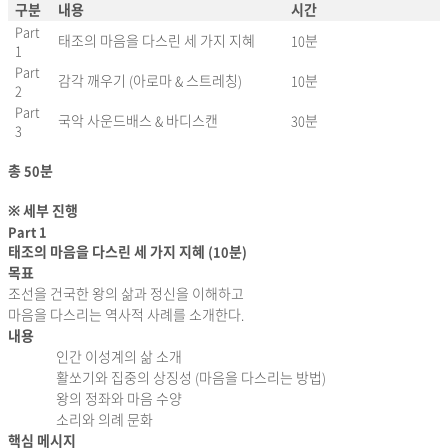
구분
내용
시간
Part
태조의 마음을 다스린 세 가지 지혜
분
10
1
Part
감각 깨우기
아로마
스트레칭
분
(
&
)
10
2
Part
국악 사운드배스
바디스캔
분
&
30
3
총
분
50
세부 진행
※
Part 1
태조의 마음을 다스린 세 가지 지혜
분
(10
)
목표
조선을 건국한 왕의 삶과 정신을 이해하고
마음을 다스리는 역사적 사례를 소개한다
.
내용
인간 이성계의 삶 소개
활쏘기와 집중의 상징성
마음을 다스리는 방법
(
)
왕의 정좌와 마음 수양
소리와 의례 문화
핵심 메시지