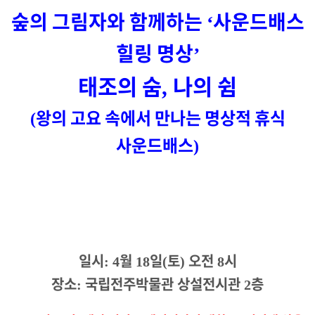
숲의 그림자와 함께하는
사운드배스
‘
힐링 명상
’
태조의 숨
나의 쉼
,
왕의 고요 속에서 만나는 명상적 휴식
(
사운드배스
)
일시
월
일
토
오전
시
: 4
18
(
)
8
장소
국립전주박물관 상설전시관
층
:
2