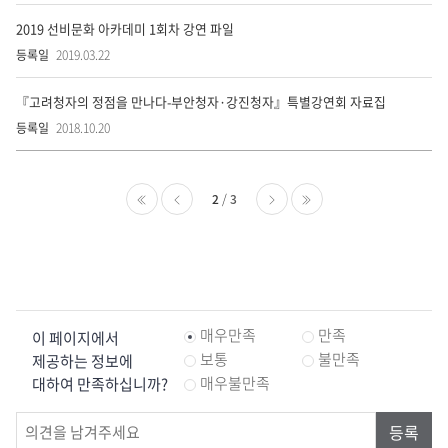
요?
2019 선비문화 아카데미 1회차 강연 파일
2019.03.22
『고려청자의 정점을 만나다-부안청자·강진청자』특별강연회 자료집
2018.10.20
2
3
처음
이전
다음
마지막
콘
매우만족
만족
이 페이지에서
텐
츠
보통
불만족
제공하는 정보에
만
매우불만족
대하여 만족하십니까?
족
도
조