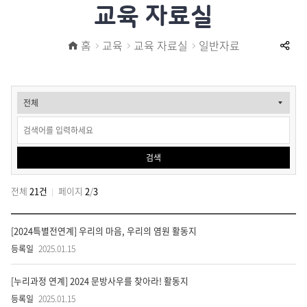
교육 자료실
식
전
홈
교육
교육 자료실
일반자료
공
시
유
맵
교
하
전
육
기
시
자
실
검색
료
안
실-
전체
21건
페이지
2
/
3
내
일
1
교
실
반
[2024특별전연계] 우리의 마음, 우리의 염원 활동지
육
참
자
자
2025.01.15
방
료
참
료
실-
[누리과정 연계] 2024 문방사우를 찾아라! 활동지
방
일
검
반
놀
2025.01.15