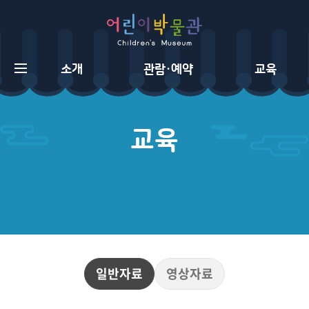
소개
관람·예약
교육
어
린
이
박
물
관
소
개
일반자료
영상자료
새
소