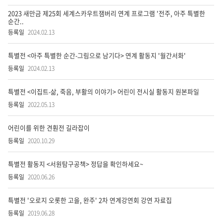
자
이
색
료
2023 새만금 제25회 세계스카우트잼버리 연계 프로그램 '전주, 아주 특별한
터
순간..
목
2
록
2024.02.13
실
-
선
번
특별전 <아주 특별한 순간-그림으로 남기다> 연계 활동지 '월간서화'
호,
비
2024.02.13
제
의
목,
살
작
이
특별전 <이집트-삶, 죽음, 부활의 이야기> 어린이 전시실 활동지 원본파일
성
실
2022.05.13
자,
등
어
록
어린이를 위한 견훤전 길라잡이
일,
떻
2020.10.29
첨
게
부
파
특별전 활동지 <서원탐구공책> 정답을 확인하세요~
찾
일,
2020.06.26
조
아
회
특별전 '오로지 오롯한 고을, 완주' 2차 연계강연회 강연 자료집
수
가
2019.06.28
나