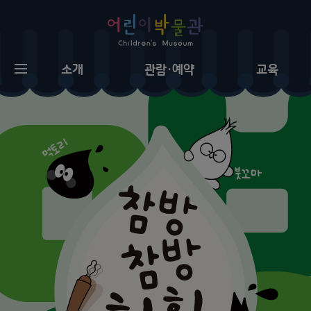
소개
관람·예약
교육
어
린
이
박
물
관
소
개
새
소