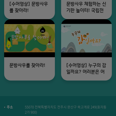
[수어영상] 문방사우
문방사우 체험하는 신
를 찾아라!
기한 놀이터! 국립전
주박물관 어..
문방사우를 찾아라!
[수어영상] 누구의 감
일까요? 여러분은 어
떻게 생각하..
주소
55070 전북특별자치도 전주시 완산구 쑥고개로 249(효자동
2가 900)