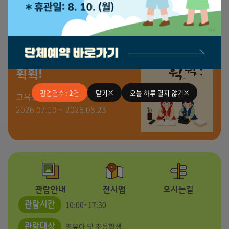
이
이
드
드
보
보
기
기
진행중인 교육
[여름방학] 문방사우로
휙휙!
팝업건수 :
2
건
닫기
오늘 하루 열지 않기
교육실
2026.07.10 ~ 2026.08.23
오시는길
관람안내
전시맵
10:00~17:30
관람시간
영유아 및 초등학생
관람대상