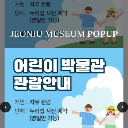
요?
JEONJU MUSEUM
POPUP
새소식
더
+
보
2025.06.17
[단체 관람 예약 안내] 어린이박물관 단체 관람 예약 조회 및 취..
기
2025.06.04
[임시휴관 안내] 어린이박물관 임시 휴관 안내(6월 26일)
이
다
전
음
2025.05.07
어린이박물관 재개관 안내
슬
슬
2025.03.11
[임시휴관 안내] 어린이박물관 임시 휴관 안내 (2025.4.1. ~ 5.1..
라
라