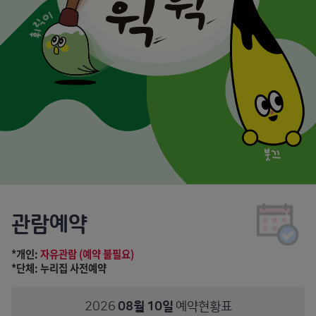
식
전
시
맵
전
시
실
안
내
1
관람예약
실
참
*개인:
자유관람 (예약 불필요)
방
*단체: 누리집 사전예약
참
방
2026
08
월
10
일
예약현황표
놀