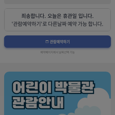
이
터
죄송합니다. 오늘은 휴관일 입니다.
2
실
'관람예약하기'로 다른날짜 예약 가능 합니다.
선
비
의
관람예약하기
살
이
예약페이지에서 날짜선택 가능
실
어
떻
게
찾
아
가
나