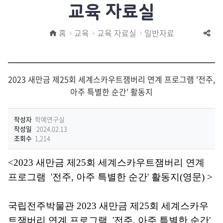
교육 자료실
식
전
홈
교육
교육 자료실
일반자료
공
시
유
맵
하
전
2023 새만금 제25회 세계스카우트잼버리 연계 프로그램 '전주,
기
아주 특별한 순간' 활동지
시
실
작성자
학예연구실
안
작성일
2024.02.13
조회수
1,214
내
1
<
2023 새만금 제25회 세계스카우트잼버리 연계
실
참
프로그램 '전주, 아주 특별한 순간' 활동지(영문)
>
방
참
국립전주박물관
2023 새만금 제25회 세계스카우
방
놀
트잼버리 연계 프로그램 '
전
주
,
아
주
특
별
한
순
간
'