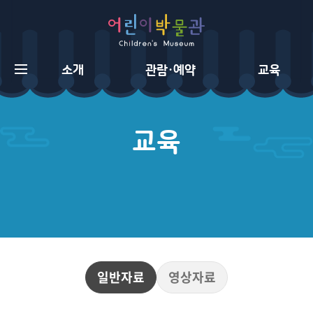
소개
관람·예약
교육
어
린
이
박
물
관
소
개
일반자료
영상자료
새
소