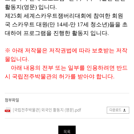
이
활동지(영문) 입니다.
터
제25회 세계스카우트잼버리대회에 참여한 회원
2
실
국
스카우트 대원(만 14세-만 17세 청소년)들
을 초
선
대하여 프로그램을 진행한 활동지 입니다.
비
의
살
※ 아래 저작물은 저작권법에 따라 보호받는 저작
이
물입니다.
실
아래 내용의 전부 또는 일부를 인용하려면 반드
어
시
국립전주박물관의 허가를 받아야 합니다.
떻
게
첨부파일
찾
[국립전주박물관] 외국인 활동지 (영문).pdf
다운로드
아
가
나
목록