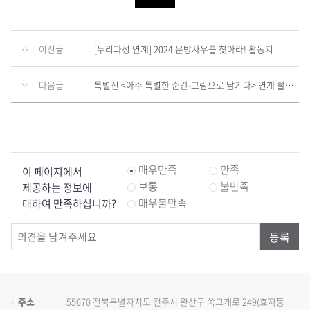
요?
이전글
[누리과정 연계] 2024 문방사우를 찾아라! 활동지
다음글
특별전 <아주 특별한 순간-그림으로 남기다> 연계 활동지 '월간서화'
콘
매우만족
만족
이 페이지에서
텐
츠
보통
불만족
제공하는 정보에
만
매우불만족
대하여 만족하십니까?
족
도
조
사
주소
55070 전북특별자치도 전주시 완산구 쑥고개로 249(효자동