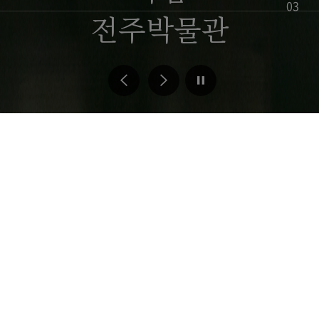
체
현
03
전주박물관
슬
재
라
슬
이
라
드
이
페
드
Pause
이
위
Previous
Next
지
치
JEONJU NATIONAL MUSEUM