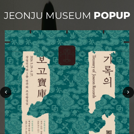
JEONJU MUSEUM
POPUP
이
다
전
음
슬
슬
라
라
이
이
드
드
보
보