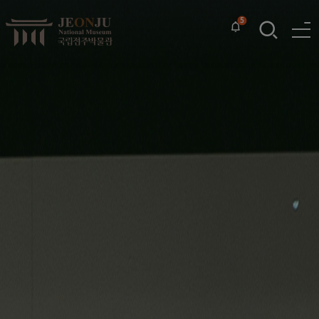
5
팝
검
업
색
열
존
기
보
기