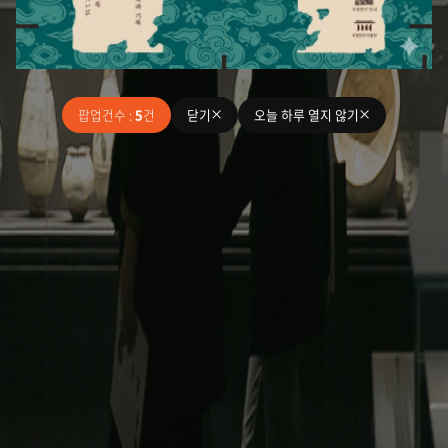
기
기
팝업건수 :
5
건
닫기
오늘 하루 열지 않기