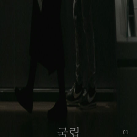
국립
전
02