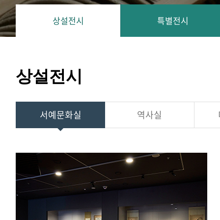
상설전시
특별전시
상설전시
서예문화실
역사실