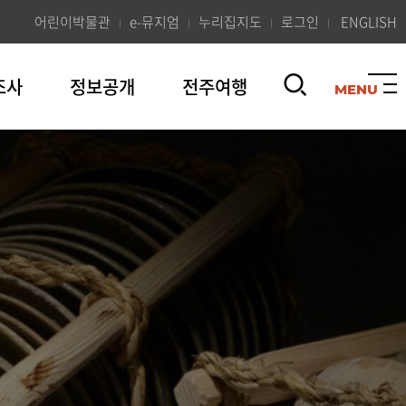
어린이박물관
e-뮤지엄
누리집지도
로그인
ENGLISH
조사
정보공개
전주여행
검
색
열
기