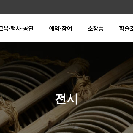
교육·행사·공연
예약·참여
소장품
학술
전시