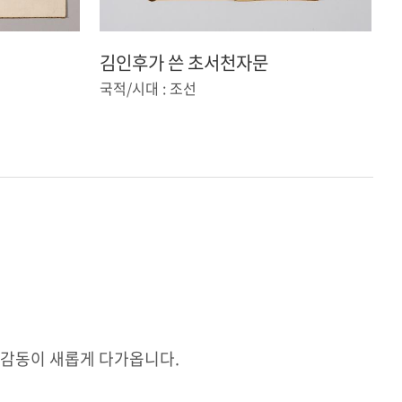
김인후가 쓴 초서천자문
국적/시대 : 조선
국
와 감동이 새롭게 다가옵니다.