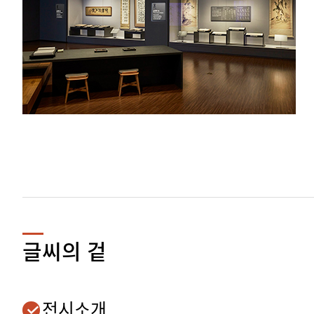
글씨의 겉
전시소개