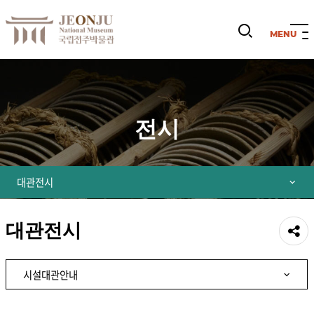
검
색
열
기
전시
대관전시
대관전시
공유
시설대관안내
하기