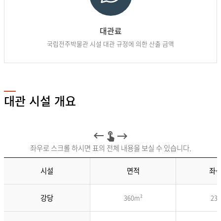
대관료
국립전주박물관 시설 대관 규정에 의한 산출 금액
대관 시설 개요
좌우로 스크롤 하시면 표의 전체 내용을 보실 수 있습니다.
시설
면적
좌
대
강당
360m²
23
관
시
설