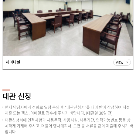
방
의
시
설,
면
적,
좌
석
수,
용
세미나실
VIEW
도
에
대
한
표
대관 신청
먼저 담당자에게 전화로 일정 문의 후 “대관신청서”를 내려 받아 작성하여 직접
제출 또는 팩스, 이메일로 접수해 주시기 바랍니다. (대관일 30일 전)
대관신청서에 인적사항과 사용목적, 사용시설, 사용기간, 연락가능번호 등을 상
세하게 기재해 주시고, 더불어 행사계획서, 도면 등 서류를 같이 제출해 주시기 바
랍니다.