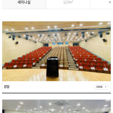
세미나실
117m²
40
개
요
-
어
린
이
박
물
관
기
획
전
시
실,
강
당,
세
미
강당
VIEW
나
실,
문
화
사
랑