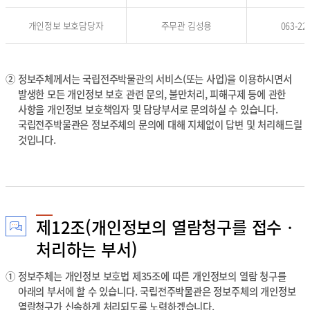
,
성
개인정보 보호담당자
주무관 김성용
063-22
명
,
연
락
②
정보주체께서는 국립전주박물관의 서비스(또는 사업)을 이용하시면서
처
발생한 모든 개인정보 보호 관련 문의, 불만처리, 피해구제 등에 관한
,
사항을 개인정보 보호책임자 및 담당부서로 문의하실 수 있습니다.
이
메
국립전주박물관은 정보주체의 문의에 대해 지체없이 답변 및 처리해드릴
일
것입니다.
의
내
용
을
제
공
제12조(개인정보의 열람청구를 접수‧
하
는
처리하는 부서)
표
입
①
정보주체는 개인정보 보호법 제35조에 따른 개인정보의 열람 청구를
니
아래의 부서에 할 수 있습니다. 국립전주박물관은 정보주체의 개인정보
다
열람청구가 신속하게 처리되도록 노력하겠습니다.
.