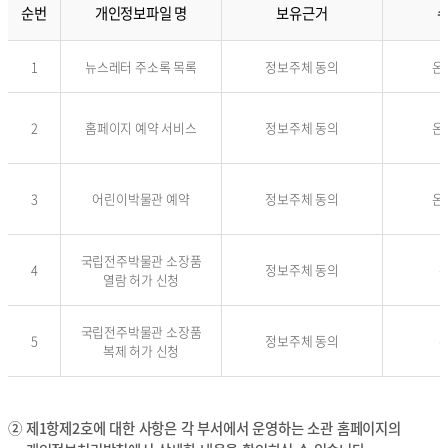
순번
개인정보파일 명
보유근거
기
1
뉴스레터 주소록 목록
정보주체 동의
온
타
개
인
정
2
홈페이지 예약 서비스
정보주체 동의
온
보
파
일
3
어린이박물관 예약
정보주체 동의
온
의
처
리
목
국립전주박물관 소장품
4
정보주체 동의
적
열람 허가 신청
표
입
국립전주박물관 소장품
니
5
정보주체 동의
복제 허가 신청
다
.
순
번
②
제1항제2호에 대한 사항은 각 부서에서 운영하는 소관 홈페이지의
,