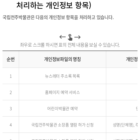
처리하는 개인정보 항목)
보
파
일
국립전주박물관은 다음의 개인정보 항목을 처리하고 있습니다.
명
,
보
유
좌우로 스크롤 하시면 표의 전체 내용을 보실 수 있습니다.
기
간
,
순번
개인정보파일의 명칭
개인정
부
서
순
,
1
뉴스레터 주소록 목록
번
홈
,
페
개
2
홈페이지 예약 서비스
이
인
지
정
주
보
3
어린이박물관 예약
단
소
파
의
일
내
명
4
국립전주박물관 소장품 열람 허가 신청
성명(단체명), 주
용
,
을
운