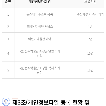
순번
개인정보파일 명
보유기간
니
다
개
.
1
뉴스레터 주소록 목록
수신거부 시 즉시 파기
인
정
보
2
홈페이지 예약 서비스
1년
처
리
및
3
어린이박물관 예약
2년
보
유
기
국립전주박물관 소장품 열람 허가
4
10년
간
신청
표
입
국립전주박물관 소장품 복제 허가
니
5
10년
신청
다
.
순
번
,
개
인
제3조(개인정보파일 등록 현황 및
정