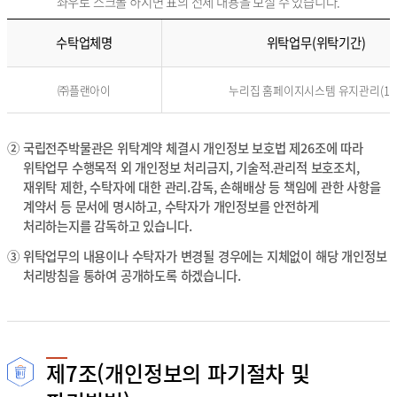
좌우로 스크롤 하시면 표의 전체 내용을 보실 수 있습니다.
수탁업체명
위탁업무(위탁기간)
수
㈜플랜아이
누리집 홈페이지시스템 유지관리(1년
탁
업
체
명
②
국립전주박물관은 위탁계약 체결시 개인정보 보호법 제26조에 따라
,
위탁업무 수행목적 외 개인정보 처리금지, 기술적.관리적 보호조치,
위
재위탁 제한, 수탁자에 대한 관리.감독, 손해배상 등 책임에 관한 사항을
탁
계약서 등 문서에 명시하고, 수탁자가 개인정보를 안전하게
업
처리하는지를 감독하고 있습니다.
무
,
③
위탁업무의 내용이나 수탁자가 변경될 경우에는 지체없이 해당 개인정보
전
처리방침을 통하여 공개하도록 하겠습니다.
화
번
호
의
내
용
제7조(개인정보의 파기절차 및
을
제