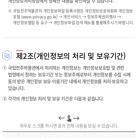
개
개인정보처리방침에서 상세한 내용을 확인하실 수 있습니다.
인
※
국립전주박물관의 개인정보파일 등록사항은 개인정보보호위원회 개인정보
정
포털 (
www.privacy.go.kr
) → 개인서비스 → 정보주체권리행사 →
보
개인정보열람 등 요구 → 개인정보파일 검색 메뉴를 활용해주시기 바랍니다.
파
일
명
,
운
영
제2조(개인정보의 처리 및 보유기간)
근
거
①
국립전주박물관에서 처리하는 개인정보는 개인정보보호법 및 관련
,
법령에서 정하는 보유기간 또는 정보주체로부터 개인정보를 수집 시에
처
동의 받은 개인정보 보유·이용기간 내에서 개인정보를 처리·보유하고
리
있습니다.
목
적
②
각각의 개인정보 처리 및 보유 기간은 다음과 같습니다.
의
내
용
을
제
좌우로 스크롤 하시면 표의 전체 내용을 보실 수 있습니다.
공
합