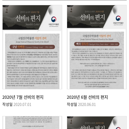
소
식
_
선
비
의
편
지
검
색
2020년 7월 선비의 편지
2020년 6월 선비의 편지
작성일
2020.07.01
작성일
2020.06.01