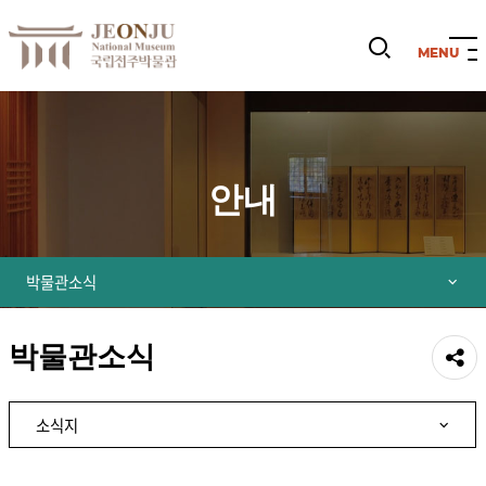
검
색
열
기
안내
박물관소식
박물관소식
공유
소식지
하기