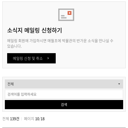
소식지 메일링 신청하기
메일링 회원에 가입하시면 매월초에 박물관의 반가운 소식을 만나실 수
있습니다.
메일링 신청 및 취소
안
내
_
검색
박
물
전체
139건
페이지
10
/
18
관