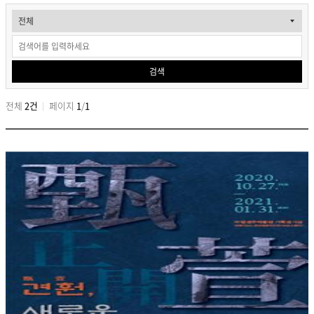
게
시
물
검색
검
색
전체
2건
페이지
1
/
1