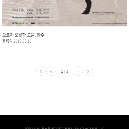
오로지 오롯한 고을, 완주
등록일
2019.06.18
1
1
처음
이전
다음
마지막