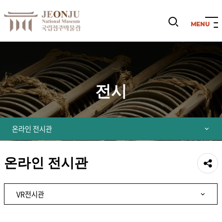
검
색
열
기
전시
온라인 전시관
온라인 전시관
공유
VR전시관
하기